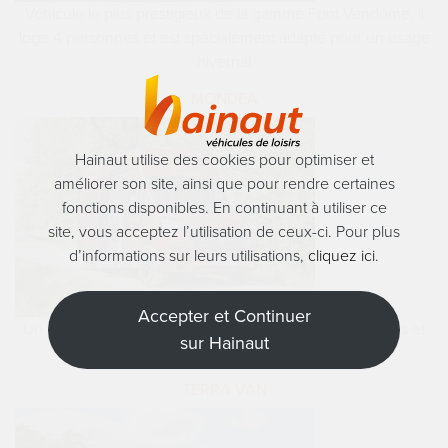
Véhicule le plus prestigieux de la gamme Font Vendôme, il
loge 4 personnes et est spécialement adapté pour un usage
hivernal
MONDEA
Hainaut utilise des cookies pour optimiser et
améliorer son site, ainsi que pour rendre certaines
fonctions disponibles. En continuant à utiliser ce
site, vous acceptez l’utilisation de ceux-ci. Pour plus
d’informations sur leurs utilisations,
cliquez ici
.
Accepter et Continuer
Un véhicule plein d’astuces offrant de grandes capacités et
sur Hainaut
une véritable autonomie.
TERRA VAN