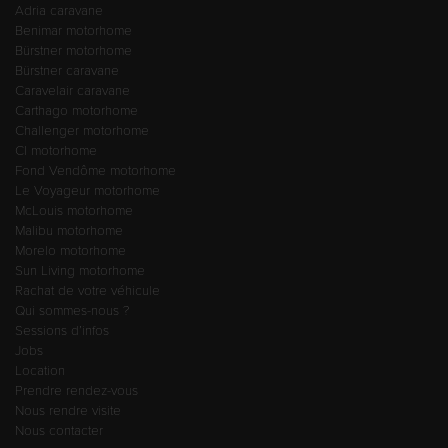
Adria caravane
Benimar motorhome
Bürstner motorhome
Bürstner caravane
Caravelair caravane
Carthago motorhome
Challenger motorhome
CI motorhome
Fond Vendôme motorhome
Le Voyageur motorhome
McLouis motorhome
Malibu motorhome
Morelo motorhome
Sun Living motorhome
Rachat de votre véhicule
Qui sommes-nous ?
Sessions d’infos
Jobs
Location
Prendre rendez-vous
Nous rendre visite
Nous contacter