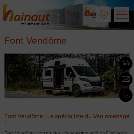
Font Vendôme
Font Vendôme : Le spécialiste du Van aménagé
!
Font Vendôme, constructeur français implanté en Dordogne,