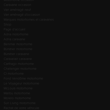
Caravane occasion
Van aménagé neuf
Van aménagé d'occasion
Marques motorhomes et caravanes
Shop
Page d’accueil
Adria motorhome
Adria caravane
Benimar motorhome
Bürstner motorhome
Bürstner caravane
Caravelair caravane
Carthago motorhome
Challenger motorhome
CI motorhome
Fond Vendôme motorhome
Le Voyageur motorhome
McLouis motorhome
Malibu motorhome
Morelo motorhome
Sun Living motorhome
Rachat de votre véhicule