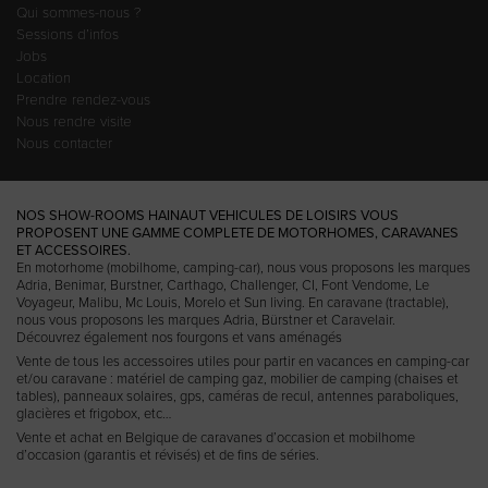
Qui sommes-nous ?
Sessions d’infos
Jobs
Location
Prendre rendez-vous
Nous rendre visite
Nous contacter
NOS SHOW-ROOMS HAINAUT VEHICULES DE LOISIRS VOUS
PROPOSENT UNE GAMME COMPLETE DE MOTORHOMES, CARAVANES
ET ACCESSOIRES.
En
motorhome (mobilhome, camping-car)
, nous vous proposons les marques
Adria
,
Benimar
,
Burstner
,
Carthago
,
Challenger
,
CI
,
Font Vendome
,
Le
Voyageur
,
Malibu
,
Mc Louis
,
Morelo
et
Sun living
. En caravane (tractable),
nous vous proposons les marques Adria, Bürstner et Caravelair.
Découvrez également
nos fourgons et vans aménagés
Vente de tous les accessoires utiles pour partir en vacances en camping-car
et/ou caravane
: matériel de camping gaz, mobilier de camping (chaises et
tables), panneaux solaires, gps, caméras de recul, antennes paraboliques,
glacières et frigobox, etc…
Vente et achat en Belgique de caravanes d’occasion
et
mobilhome
d’occasion
(garantis et révisés) et de fins de séries.