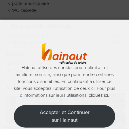
porte moustiquaire
WC cassette
Equipements optionnels
Chassis Ford 4.1 T
990
€
Boite automatique
3.490
€
Divers
TVA Récupérable
Hainaut utilise des cookies pour optimiser et
Disponible rapidement
améliorer son site, ainsi que pour rendre certaines
fonctions disponibles. En continuant à utiliser ce
Galerie photo
site, vous acceptez l’utilisation de ceux-ci. Pour plus
d’informations sur leurs utilisations,
cliquez ici
.
Accepter et Continuer
sur Hainaut