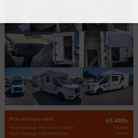
Prix catalogue usine
65.490
€
Pack Challenger Pack Connect 2025
+2.990
€
Pack Challenger Pack Safety Ford
+1.500
€