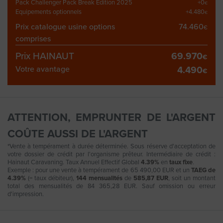
Pack Challenger Pack Break Edition 2025
+0
€
Equipements optionnels
+4.480
€
Prix catalogue usine options
74.460
€
comprises
Prix HAINAUT
69.970
€
Votre avantage
4.490
€
ATTENTION, EMPRUNTER DE L'ARGENT
COÛTE AUSSI DE L'ARGENT
*Vente à tempérament à durée déterminée. Sous réserve d'acceptation de
votre dossier de crédit par l'organisme prêteur. Intermédiaire de crédit :
Hainaut Caravaning. Taux Annuel Effectif Global
4.39%
en
taux fixe
.
Exemple : pour une vente à tempérament de 65 490,00 EUR et un
TAEG de
4.39%
(= taux débiteur),
144 mensualités
de
585,87 EUR
, soit un montant
total des mensualités de 84 365,28 EUR. Sauf omission ou erreur
d'impression.