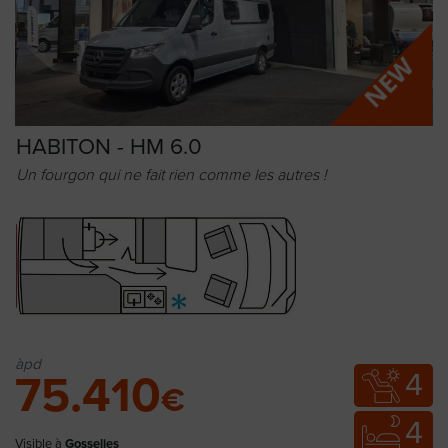
HABITON - HM 6.0
Un fourgon qui ne fait rien comme les autres !
àpd
4
75.410
€
4
Visible à
Gosselies