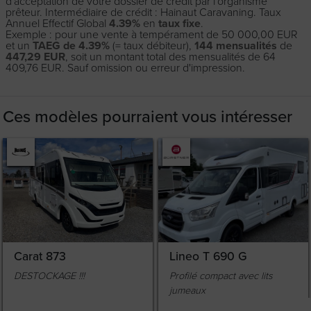
d'acceptation de votre dossier de crédit par l'organisme
prêteur. Intermédiaire de crédit : Hainaut Caravaning. Taux
Annuel Effectif Global
4.39%
en
taux fixe
.
Exemple : pour une vente à tempérament de 50 000,00 EUR
et un
TAEG de 4.39%
(= taux débiteur),
144 mensualités
de
447,29 EUR
, soit un montant total des mensualités de 64
409,76 EUR. Sauf omission ou erreur d'impression.
Ces modèles pourraient vous intéresser
Carat 873
Lineo T 690 G
DESTOCKAGE !!!
Profilé compact avec lits
jumeaux