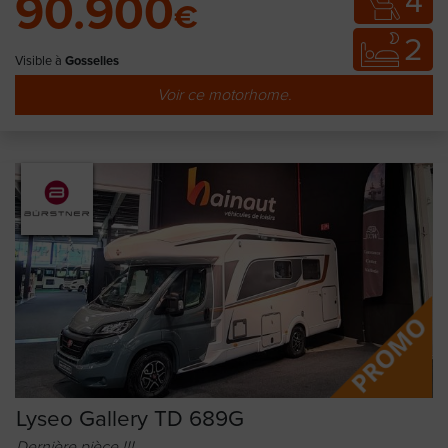
4
90.900
€
2
Visible à
Gosselies
Voir ce motorhome.
Lyseo Gallery TD 689G
Dernière pièce !!!