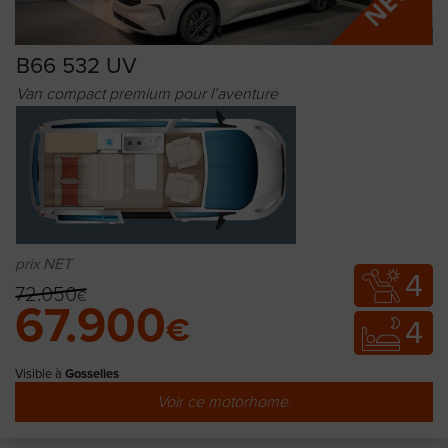
B66 532 UV
Van compact premium pour l’aventure
prix NET
4
72.050
€
67.900
€
4
Visible à
Gosselies
Voir ce motorhome.