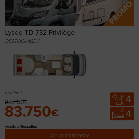
Lyseo TD 732 Privilège
DESTOCKAGE !!
prix NET
4
93.250
€
83.750
€
4
Visible à
Gosselies
Voir ce motorhome.