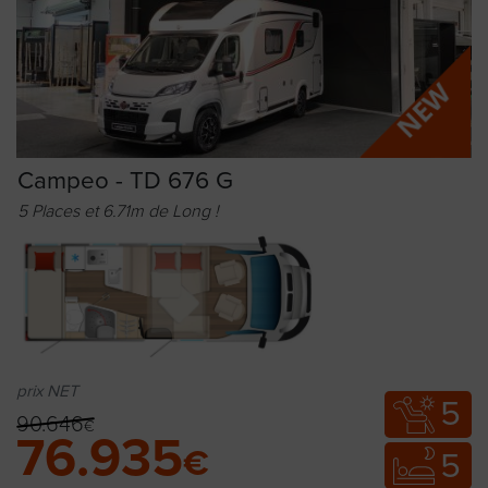
Campeo - TD 676 G
5 Places et 6.71m de Long !
prix NET
5
90.646
€
76.935
€
5