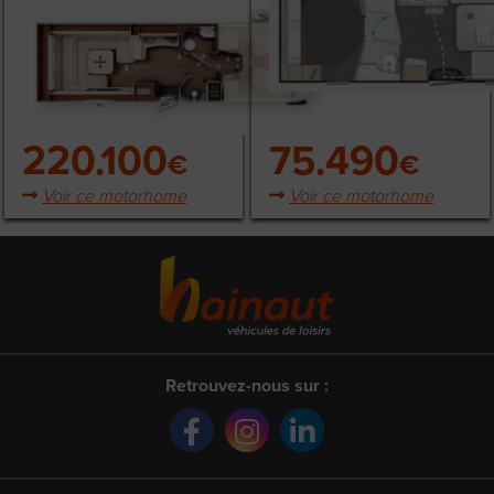
220.100
75.490
€
€
Voir ce motorhome
Voir ce motorhome
Retrouvez-nous sur :