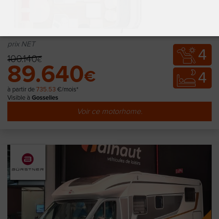
prix NET
4
100.140
€
89.640
€
4
à partir de
735.53
€/mois*
Visible à
Gosselies
Voir ce motorhome.