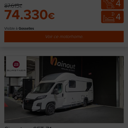
4
87.615
€
74.330
€
4
Visible à
Gosselies
Voir ce motorhome.