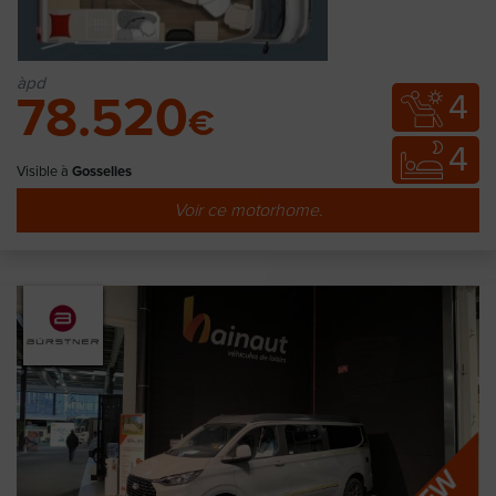
àpd
4
78.520
€
4
Visible à
Gosselies
Voir ce motorhome.