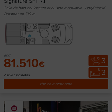
Signature SFT 7.1
Salle de bain coulissante et cuisine modulable : l’ingéniosité
Bürstner en 7,10 m
àpd
3
81.510
€
3
Visible à
Gosselies
Voir ce motorhome.