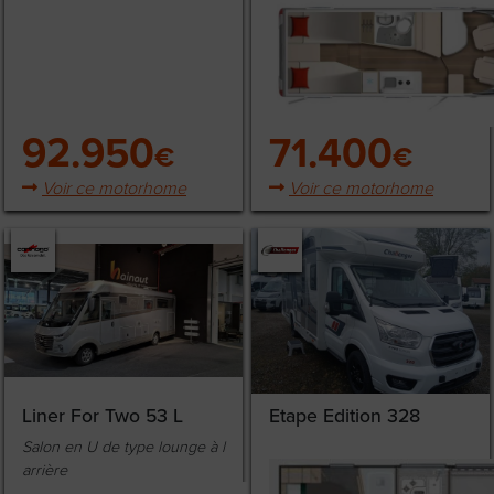
92.950
71.400
€
€
Voir ce motorhome
Voir ce motorhome
Liner For Two 53 L
Etape Edition 328
Salon en U de type lounge à l
arrière