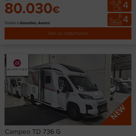
4
80.030
€
4
Visible à
Gosselies, Awans
Voir ce motorhome.
Campeo TD 736 G