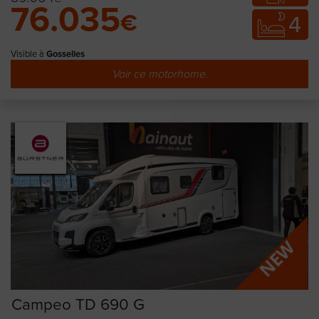
76.035
€
4
Visible à
Gosselies
Voir ce motorhome.
Campeo TD 690 G