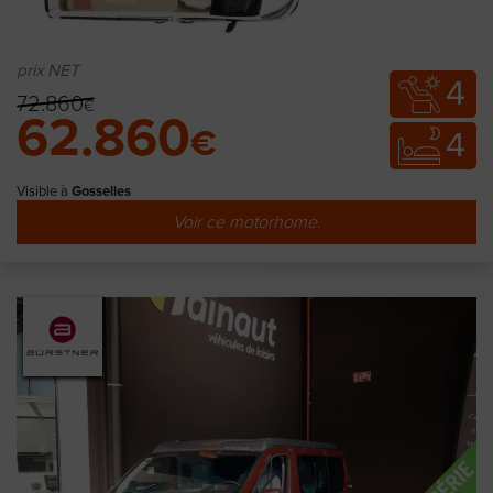
prix NET
4
72.860
€
62.860
€
4
Visible à
Gosselies
Voir ce motorhome.