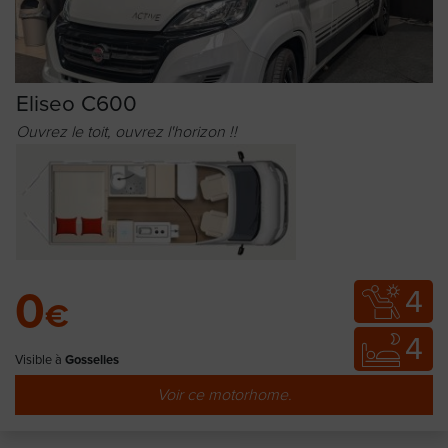
Eliseo C600
Ouvrez le toit, ouvrez l'horizon !!
4
0
€
4
Visible à
Gosselies
Voir ce motorhome.