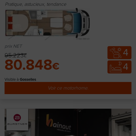
Pratique, astucieux, tendance
prix NET
4
95.223
€
80.848
€
4
Visible à
Gosselies
Voir ce motorhome.