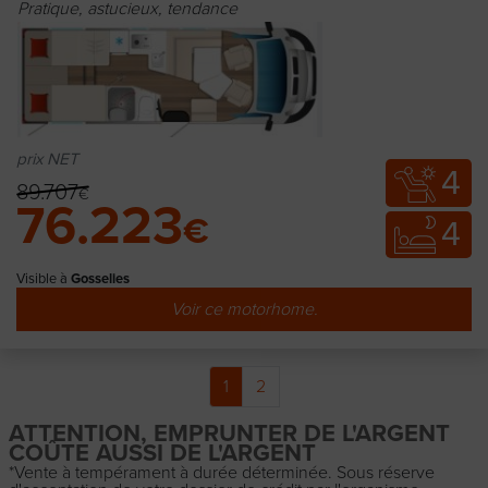
Pratique, astucieux, tendance
prix NET
4
89.707
€
76.223
€
4
Visible à
Gosselies
Voir ce motorhome.
1
2
ATTENTION, EMPRUNTER DE L'ARGENT
COÛTE AUSSI DE L'ARGENT
*Vente à tempérament à durée déterminée. Sous réserve