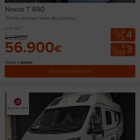
Nexxo T 690
Profilé compact avec lits jumeaux
prix NET
4
59.900
€
56.900
€
3
Visible à
Awans
Voir ce motorhome.