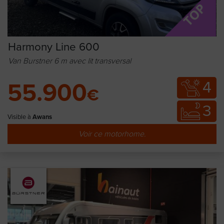
Harmony Line 600
Van Burstner 6 m avec lit transversal
4
55.900
€
3
Visible à
Awans
Voir ce motorhome.