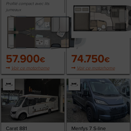
Profilé compact avec lits
jumeaux
57.900
74.750
€
€
Voir ce motorhome
Voir ce motorhome
Carat 881
Menfys 7 S-line