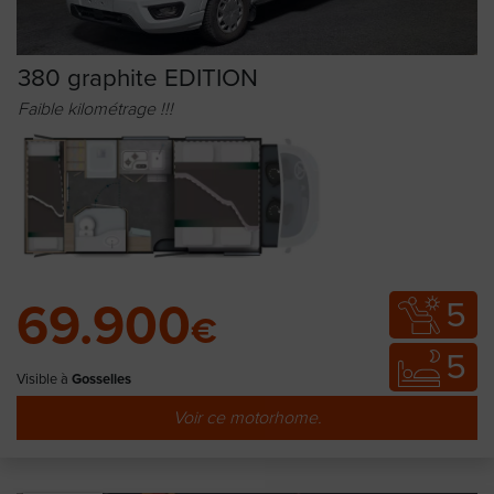
380 graphite EDITION
Faible kilométrage !!!
5
69.900
€
5
Visible à
Gosselies
Voir ce motorhome.