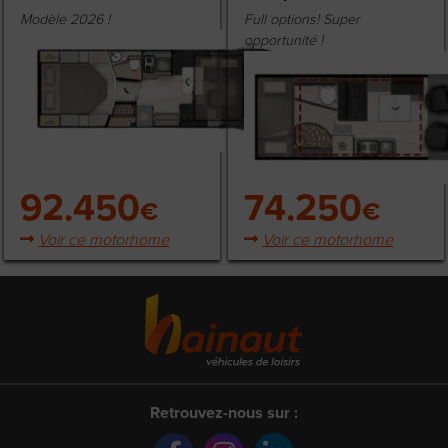
Modèle 2026 !
Full options! Super
opportunité !
92.450
74.250
€
€
Voir ce motorhome
Voir ce motorhome
Retrouvez-nous sur :