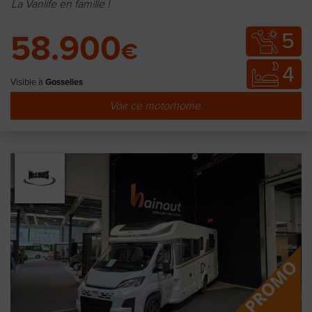
La Vanlife en famille !
5
58.900
€
4
Visible à
Gosselies
Voir ce motorhome.