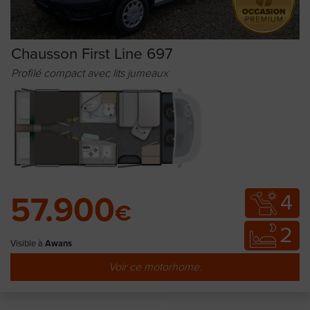
Chausson First Line 697
Profilé compact avec lits jumeaux
4
57.900
€
2
Visible à
Awans
Voir ce motorhome.