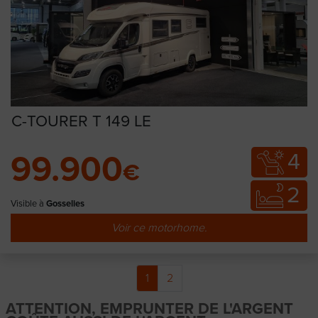
C-TOURER T 149 LE
4
99.900
€
2
Visible à
Gosselies
Voir ce motorhome.
1
2
ATTENTION, EMPRUNTER DE L'ARGENT