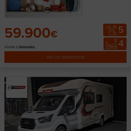
5
59.900
€
4
Visible à
Gosselies
Voir ce motorhome.