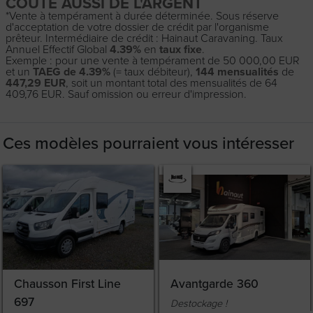
COÛTE AUSSI DE L'ARGENT
*Vente à tempérament à durée déterminée. Sous réserve
d'acceptation de votre dossier de crédit par l'organisme
prêteur. Intermédiaire de crédit : Hainaut Caravaning. Taux
Annuel Effectif Global
4.39%
en
taux fixe
.
Exemple : pour une vente à tempérament de 50 000,00 EUR
et un
TAEG de 4.39%
(= taux débiteur),
144 mensualités
de
447,29 EUR
, soit un montant total des mensualités de 64
409,76 EUR. Sauf omission ou erreur d'impression.
Ces modèles pourraient vous intéresser
Chausson First Line
Avantgarde 360
697
Destockage !