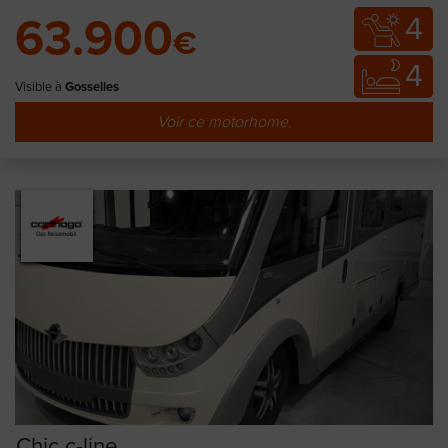
4
63.900
€
4
Visible à
Gosselies
Voir ce motorhome.
Chic c-line