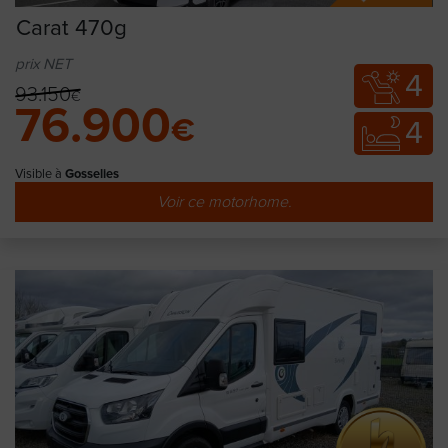
Carat 470g
prix NET
4
93.150
€
76.900
€
4
Visible à
Gosselies
Voir ce motorhome.