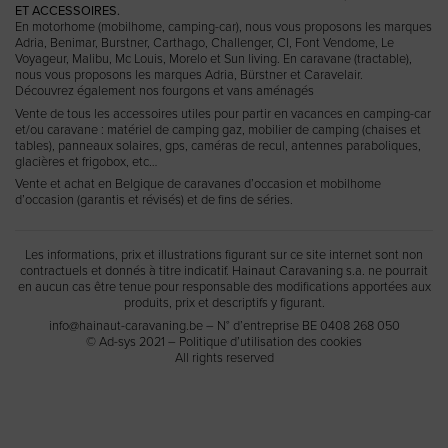
ET ACCESSOIRES.
En
motorhome (mobilhome, camping-car)
, nous vous proposons les marques
Adria
,
Benimar
,
Burstner
,
Carthago
,
Challenger
,
CI
,
Font Vendome
,
Le
Voyageur
,
Malibu
,
Mc Louis
,
Morelo
et
Sun living
. En caravane (tractable),
nous vous proposons les marques Adria, Bürstner et Caravelair.
Découvrez également
nos fourgons et vans aménagés
Vente de tous les accessoires utiles pour partir en vacances en camping-car
et/ou caravane
: matériel de camping gaz, mobilier de camping (chaises et
tables), panneaux solaires, gps, caméras de recul, antennes paraboliques,
glacières et frigobox, etc…
Vente et achat en Belgique de caravanes d’occasion
et
mobilhome
d’occasion
(garantis et révisés) et de fins de séries.
Les informations, prix et illustrations figurant sur ce site internet sont non
contractuels et donnés à titre indicatif. Hainaut Caravaning s.a. ne pourrait
en aucun cas être tenue pour responsable des modifications apportées aux
produits, prix et descriptifs y figurant.
info@hainaut-caravaning.be
– N° d’entreprise BE 0408 268 050
© Ad-sys 2021 –
Politique d’utilisation des cookies
All rights reserved