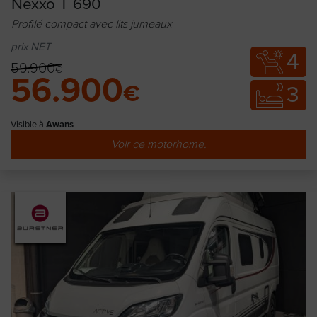
Nexxo T 690
Profilé compact avec lits jumeaux
prix NET
4
59.900
€
56.900
€
3
Visible à
Awans
Voir ce motorhome.