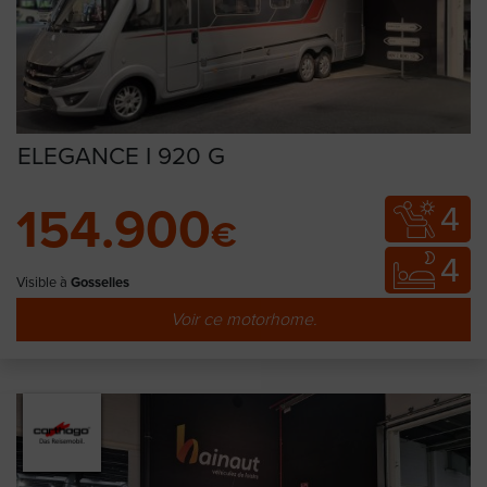
ELEGANCE I 920 G
4
154.900
€
4
Visible à
Gosselies
Voir ce motorhome.