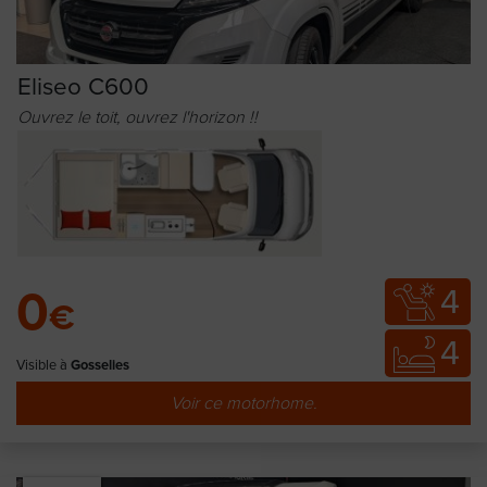
Eliseo C600
Ouvrez le toit, ouvrez l'horizon !!
4
0
€
4
Visible à
Gosselies
Voir ce motorhome.