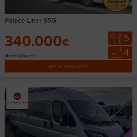
Palace Liner 95G
5
340.000
€
4
Visible à
Gosselies
Voir ce motorhome.