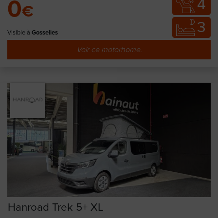
4
0
€
3
Visible à
Gosselies
Voir ce motorhome.
Hanroad Trek 5+ XL