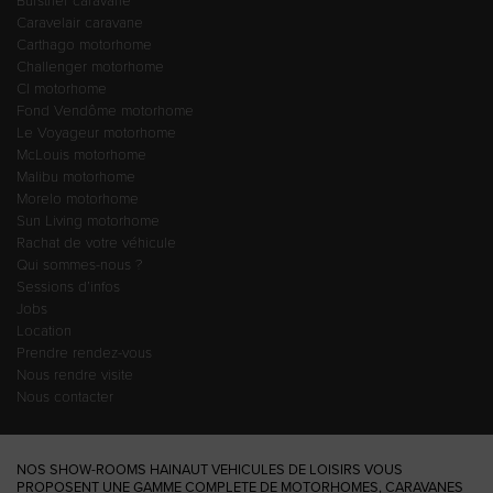
Bürstner caravane
Caravelair caravane
Carthago motorhome
Challenger motorhome
CI motorhome
Fond Vendôme motorhome
Le Voyageur motorhome
McLouis motorhome
Malibu motorhome
Morelo motorhome
Sun Living motorhome
Rachat de votre véhicule
Qui sommes-nous ?
Sessions d’infos
Jobs
Location
Prendre rendez-vous
Nous rendre visite
Nous contacter
NOS SHOW-ROOMS HAINAUT VEHICULES DE LOISIRS VOUS
PROPOSENT UNE GAMME COMPLETE DE MOTORHOMES, CARAVANES