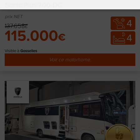
Sonic Plus 700 DC
prix NET
4
137.658
€
115.000
€
4
Visible à
Gosselies
Voir ce motorhome.