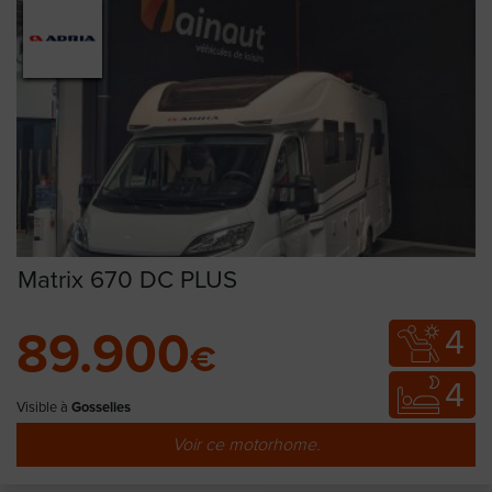
Matrix 670 DC PLUS
4
89.900
€
4
Visible à
Gosselies
Voir ce motorhome.