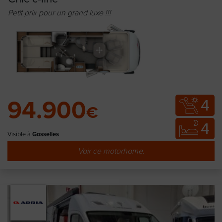
Petit prix pour un grand luxe !!!
4
94.900
€
4
Visible à
Gosselies
Voir ce motorhome.